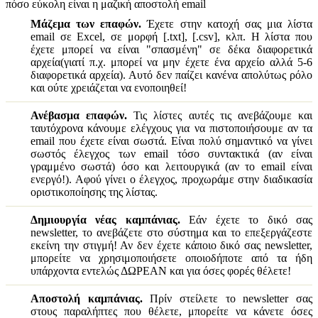
πόσο εύκολη είναι η μαζική αποστολή email
Μάζεμα των επαφών.
Έχετε στην κατοχή σας μια λίστα
email σε Excel, σε μορφή [.txt], [.csv], κλπ. Η λίστα που
έχετε μπορεί να είναι "σπασμένη" σε δέκα διαφορετικά
αρχεία(γιατί π.χ. μπορεί να μην έχετε ένα αρχείο αλλά 5-6
διαφορετικά αρχεία). Αυτό δεν παίζει κανένα απολύτως ρόλο
και ούτε χρειάζεται να ενοποιηθεί!
Ανέβασμα επαφών.
Τις λίστες αυτές τις ανεβάζουμε και
ταυτόχρονα κάνουμε ελέγχους για να πιστοποιήσουμε αν τα
email που έχετε είναι σωστά. Είναι πολύ σημαντικό να γίνει
σωστός έλεγχος των email τόσο συντακτικά (αν είναι
γραμμένο σωστά) όσο και λειτουργικά (αν το email είναι
ενεργό!). Αφού γίνει ο έλεγχος, προχωράμε στην διαδικασία
οριστικοποίησης της λίστας.
Δημιουργία νέας καμπάνιας.
Εάν έχετε το δικό σας
newsletter, το ανεβάζετε στο σύστημα και το επεξεργάζεστε
εκείνη την στιγμή! Αν δεν έχετε κάποιο δικό σας newsletter,
μπορείτε να χρησιμοποιήσετε οποιοδήποτε από τα ήδη
υπάρχοντα εντελώς ΔΩΡΕΑΝ και για όσες φορές θέλετε!
Αποστολή καμπάνιας.
Πρίν στείλετε το newsletter σας
στους παραλήπτες που θέλετε, μπορείτε να κάνετε όσες